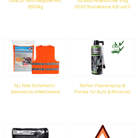
DUNLOP Abschleppseil 4m,
GLORIA Feuerlöscher 6 kg
2800kg
GGVS Brandklasse A,B und C
ALL Ride Sicherheits-
Reifen-Pannenspray &
Warnweste reflektierend
Pumpe für Auto & Motorrad,
orange DIN 471
450ml Abdichtung &
aufpumpen bis 2,4 bar