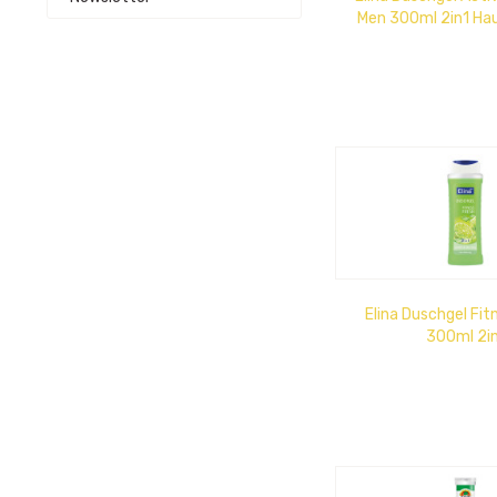
Men 300ml 2in1 Hau
Revitalisi
Elina Duschgel Fit
300ml 2i