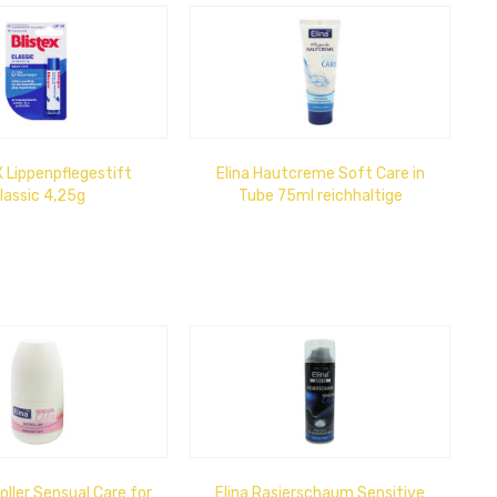
 Lippenpflegestift
Elina Hautcreme Soft Care in
lassic 4,25g
Tube 75ml reichhaltige
Feuchtigkeitspflege
oller Sensual Care for
Elina Rasierschaum Sensitive