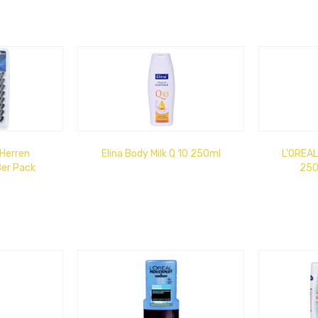
 Herren
Elina Body Milk Q 10 250ml
L'OREAL
8er Pack
250