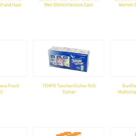
t und Haar
Men 50ml Intensive Care
Women 5
ng
ness Fresh
TEMPO Taschentücher 9x5
Sunlif
n1
Tücher
Multivit