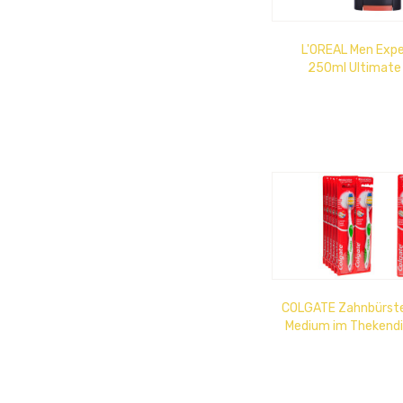
L'OREAL Men Exp
250ml Ultimate 
COLGATE Zahnbürste
Medium im Thekendi
x 9cm