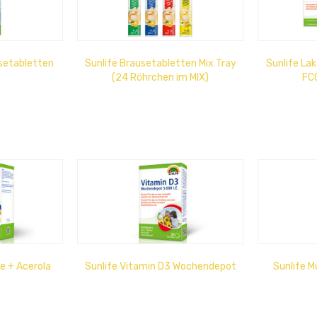
setabletten
Sunlife Brausetabletten Mix Tray
Sunlife La
(24 Röhrchen im MIX)
FCC
ne + Acerola
Sunlife Vitamin D3 Wochendepot
Sunlife M