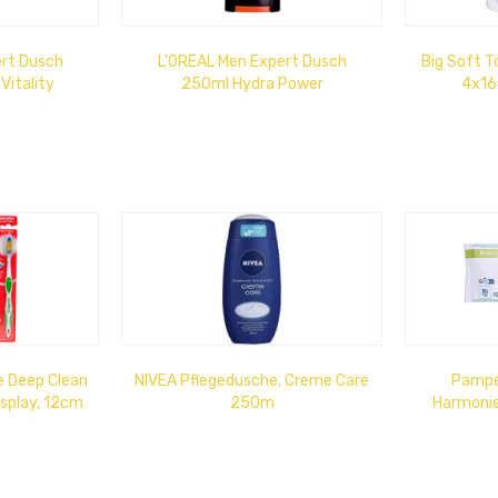
ert Dusch
L'OREAL Men Expert Dusch
Big Soft T
Vitality
250ml Hydra Power
4x16
 Deep Clean
NIVEA Pflegedusche, Creme Care
Pampe
splay, 12cm
250m
Harmonie
Plastik, 0%