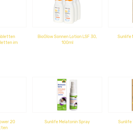
abletten
BioGlow Sonnen Lotion LSF 30,
Sunlife
letten im
100ml
n
Power 20
Sunlife Melatonin Spray
Sunlife
tten