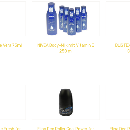
e Vera 75ml
NIVEA Body-Milk mit Vitamin E
BLISTEX
250 ml
C
ve Fresh for
Elina Deo Roller Cool Power for
Elina Deo R