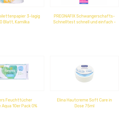
oilettenpapier 3-lagig
PREGNAFIX Schwangerschafts-
0 Blatt, Kamilka
Schnelltest schnell und einfach -
nach 1 Minute ablesbar
rs Feuchttücher
Elina Hautcreme Soft Care in
 Aqua 10er Pack 0%
Dose 75ml
 Alkohol, 0% Parfüm u.
0%...