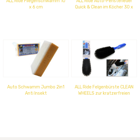
ALL Ride Fliegenschwamm 10
ALL Ride Auto-Fensterleder
x 6 cm
Quick & Clean im Köcher 30 x
45 cm
Auto Schwamm Jumbo 2in1
ALL Ride Felgenbürste CLEAN
Anti Insekt
WHEELS zur kratzerfreien
Reinigung der Felgen bis ins...