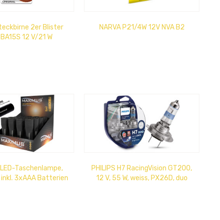
ckbirne 2er Blister
NARVA P21/4W 12V NVA B2
- BA15S 12 V/21 W
LED-Taschenlampe,
PHILIPS H7 RacingVision GT200,
 inkl. 3xAAA Batterien
12 V, 55 W, weiss, PX26D, duo
 91 m Leuchtweite,...