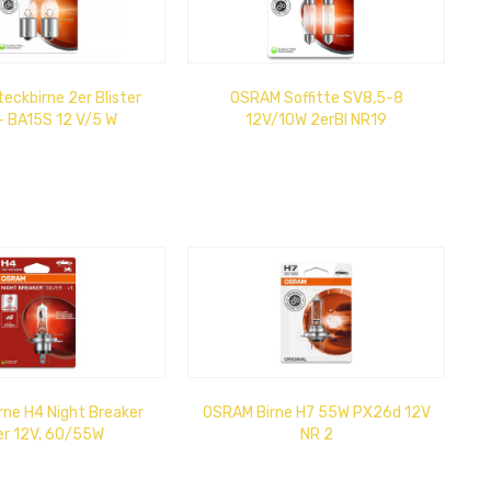
ckbirne 2er Blister
OSRAM Soffitte SV8,5-8
 - BA15S 12 V/5 W
12V/10W 2erBl NR19
ne H4 Night Breaker
OSRAM Birne H7 55W PX26d 12V
er 12V, 60/55W
NR 2