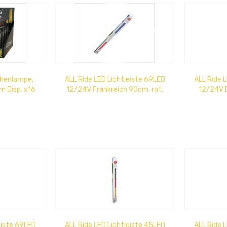
henlampe,
ALL Ride LED Lichtleiste 69LED
ALL Ride 
m Disp. x16
12/24V Frankreich 90cm, rot,
12/24V 
kl. 3x AAA...
weiß, blau
sch
eiste 69LED
ALL Ride LED Lichtleiste 45LED
ALL Ride 