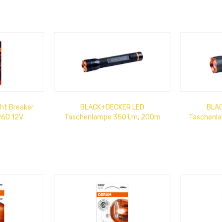
ht Breaker
BLACK+DECKER LED
BLA
26D 12V
Taschenlampe 350 Lm, 200m
Taschenl
Reichweite, 6W 3 Lichtmodi
m Leu