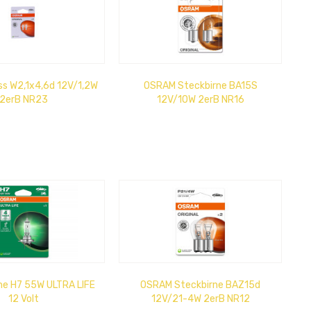
s W2,1x4,6d 12V/1,2W
OSRAM Steckbirne BA15S
2erB NR23
12V/10W 2erB NR16
ne H7 55W ULTRA LIFE
OSRAM Steckbirne BAZ15d
12 Volt
12V/21-4W 2erB NR12