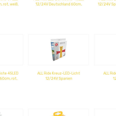
, rot, weiß,
12/24V Deutschland 60cm,
12/24V Spa
schwarz, rot, gelb
eiste 45LED
ALL Ride Kreuz-LED-Licht
ALL Rid
60cm, rot,
12/24V Spanien
1
u