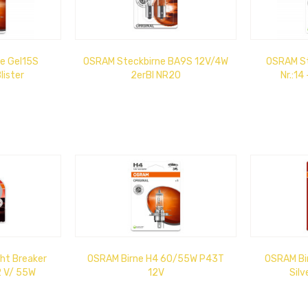
e Gel15S
OSRAM Steckbirne BA9S 12V/4W
OSRAM Ste
lister
2erBl NR20
Nr.:14
ht Breaker
OSRAM Birne H4 60/55W P43T
OSRAM Bir
2 V/ 55W
12V
Silv