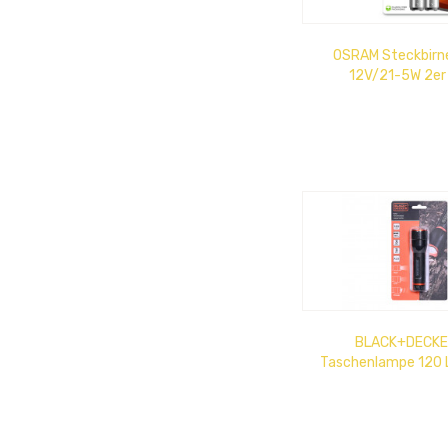
OSRAM Steckbirn
12V/21-5W 2er 
BLACK+DECKE
Taschenlampe 120 
m Leuchtweite, 3 W, 
EXCL....