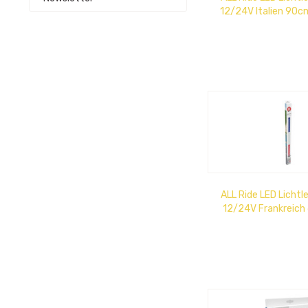
12/24V Italien 90cm
grün
ALL Ride LED Lichtl
12/24V Frankreich 
weiß, bla