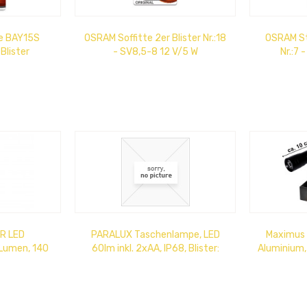
e BAY15S
OSRAM Soffitte 2er Blister Nr.:18
OSRAM Ste
Blister
- SV8,5-8 12 V/5 W
Nr.:7 
R LED
PARALUX Taschenlampe, LED
Maximus 
Lumen, 140
60lm inkl. 2xAA, IP68, Blister:
Aluminium,
3 Lichtmodi,
11x22,5 cm
100 Lumen,