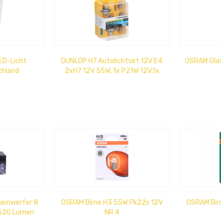
ED-Licht
DUNLOP H7 Autolichtset 12V E4
OSRAM Glas
chland
2xH7 12V 55W, 1x P21W 12V,1x
P21/5W 12V21/5W, 1x R5W 12V...
einwerfer 8
OSRAM Birne H3 55W Pk22s 12V
OSRAM Bir
1520 Lumen
NR 4