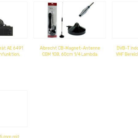
rät AE 6491
Albrecht CB-Magnet-Antenne
DVB-T Indo
hfunktion,
CBM 108, 60cm 1/4 Lambda
VHF Bereic
el LCD...
Edelstahlstrahler, 30W,
35 cm, 
Magnetfuß...
65 mm mit