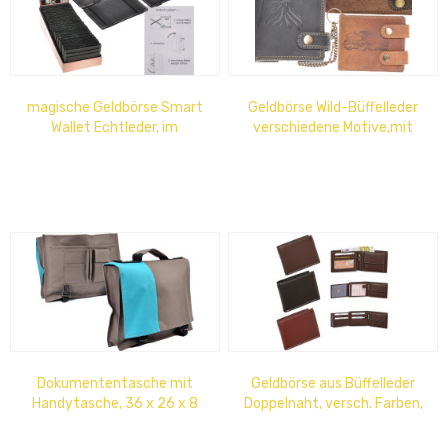
magische Geldbörse Smart
Geldbörse Wild-Büffelleder
Wallet Echtleder, im
verschiedene Motive,mit
Thekendisplay, 12x24cm
Kette, genähte
Kartenfächer, RFID...
Dokumententasche mit
Geldbörse aus Büffelleder
Handytasche, 36 x 26 x 8
Doppelnaht, versch. Farben,
cm, braun/türkis
RFID Blocking