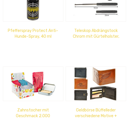
Pfefferspray Protect Anti-
Teleskop Abdrängstock
Hunde-Spray, 40 ml
Chrom mit Gürtelholster,
Verkauf ab 18 Jahren !
Zahnstocher mit
Geldbörse Büffelleder
Geschmack 2.000
verschiedene Motive +
Zahnstocher im 20er-
Farben, RFID Blocking
Mixdisplay 20cm x 15 cm