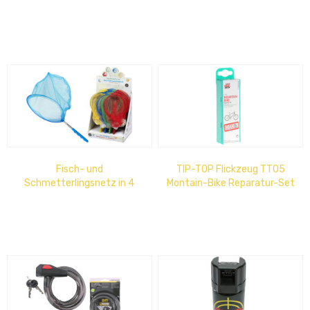
Bambusrute D=24cm
Fisch- und
TIP-TOP Flickzeug TT05
Schmetterlingsnetz in 4
Montain-Bike Reparatur-Set
versch. Farben im Display =
SB Haken
36 Stk.