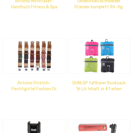
Antonio Microfaser-
Geldbörsen Büffelleder
Handtuch Fitness & Spa
Ständer komplett 96-tlg.
Antonio Stretch-
DUNLOP faltbarer Rucksack
Flechtgürtel Fashion Gr.
16 Ltr. Inhalt, in 4 Farben
S(80), M(85), L(90) Nickelfrei
erhältlich, Größe: 31x41cm