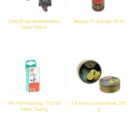
DUNLOP Spiralkabelschloss
Reizgas CS-Eurogas 40 ml
12mm 150cm
TIP-TOP Flickzeug TT02 SB
C & H Sour Lemon Drops 200
Haken Touring
g