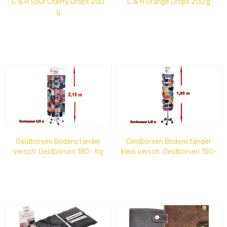
C & H Sour Cherry Drops 200
C & H Orange Drops 200 g
g
Geldbörsen Bodenständer
Geldbörsen Bodenständer
versch. Geldbörsen 180- tlg
klein versch. Geldbörsen 150-
tlg.