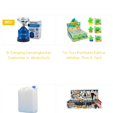
NEU
B-Camping Campingkocher
Toi-Toys Knetbarer Kaktus,
Gaskocher m. Windschutz
dehnbar, 11cm 6-fach
ECO blau kompatibel mit
sortiert im Thekendisplay
gängigen...