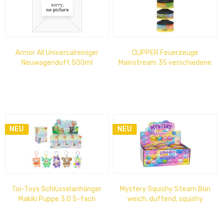
Armor All Universalreiniger
CLIPPER Feuerzeuge
Neuwagenduft 500ml
Mainstream 35 verschiedene
Motive, im Thekendisplay 17
cm x 53 cm
NEU
NEU
Toi-Toys Schlüsselanhänger
Mystery Squishy Steam Bun
Makiki Puppe 3.0 5-fach
weich, duftend, squishy
sortiert im 12er Display
Antistress, ab 3+ Jahren,
Disp.-Maße...