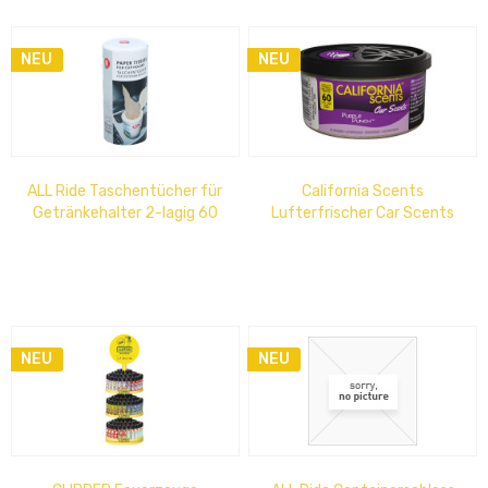
NEU
NEU
ALL Ride Taschentücher für
California Scents
Getränkehalter 2-lagig 60
Lufterfrischer Car Scents
Stk.
Purple Punch
NEU
NEU