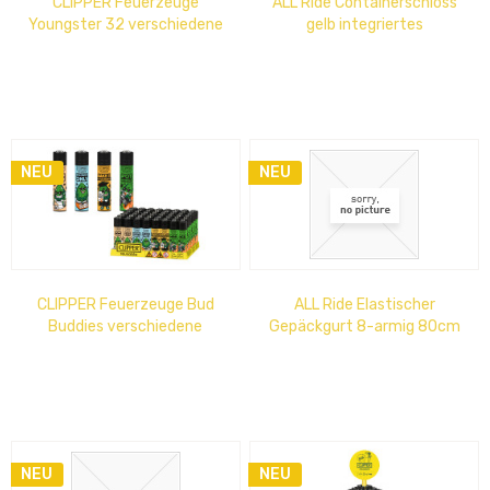
CLIPPER Feuerzeuge
ALL Ride Containerschloss
Youngster 32 verschiedene
gelb integriertes
Motive, im Thekendisplay 17
Schließsystem, aus
cm x 53 cm
gehärtetem Stahl inkl....
NEU
NEU
CLIPPER Feuerzeuge Bud
ALL Ride Elastischer
Buddies verschiedene
Gepäckgurt 8-armig 80cm
Motive, im Thekendisplay 15
cm x 14 cm
NEU
NEU