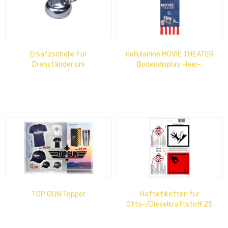
Ersatzschelle Für
cellularline MOVIE THEATER
Drehständer uni
Bodendisplay -leer-,
145x50cm für 24x MOVIE
THEATER...
TOP GUN Topper
Haftetiketten für
Otto-/Dieselkraftstoff 25
4er-Bogen, weiß glänzend,
Euro-Lochung