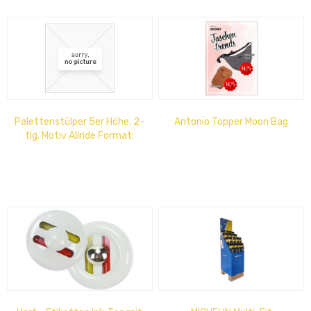
Palettenstülper 5er Höhe, 2-
Antonio Topper Moon Bag
tlg. Motiv Allride Format:
Europalette 1200 x 800 x
720 mm