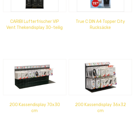
CARIBI Lufterfrischer VIP
True C DIN A4 Topper City
Vent Thekendisplay 30-teilig
Rucksäcke
2GO Kassendisplay 70x30
2GO Kassendisplay 36x32
cm
cm