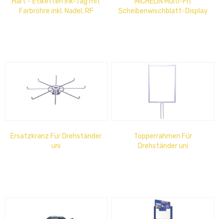
Hart - Etiketten Ink-Tag mit
MICHELIN Multi-Fit
Farbröhre inkl. Nadel, RF
Scheibenwischblatt-Display
8,2MHz 10er Set
Ersatzkranz Für Drehständer
Topperrahmen Für
uni
Drehständer uni