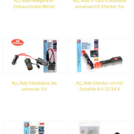
ALL Ride Heißgeräte-
ALL Ride 3-fach Steckdose
Einbaustecker Blister
universal mit Stecker, für
Zigarettenanzünder, 12A,
12V / 24V
ALL Ride Steckdose 2er
ALL Ride Stecker rot mit
universal, für
Schalter 8 A 12/24 V
Zigarettenanzünder, max.
12A, Glassicherung,12V /...