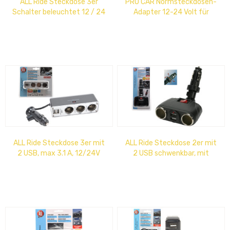
ALL Ride Steckdose 3er
PRO CAR Normsteckdosen-
Schalter beleuchtet 12 / 24
Adapter 12-24 Volt für
Volt
Zig./Universalstecker 21mm,
16 A
ALL Ride Steckdose 3er mit
ALL Ride Steckdose 2er mit
2 USB, max 3.1 A, 12/24V
2 USB schwenkbar, mit
Drehverschluss- System,
An-...