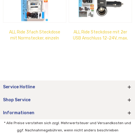
ALL Ride 3fach Steckdose
ALL Ride Steckdose mit 2er
mit Normstecker, einzeln
USB Anschluss 12-24V, max.
schaltbar,Betriebslicht 5
4.8A, Steckdose: 5A im
Amp. für...
Blister:...
Service Hotline
Shop Service
Informationen
* Alle Preise verstehen sich zzgl. Mehrwertsteuer und Versandkosten und
ggf. Nachnahmegebühren, wenn nicht anders beschrieben