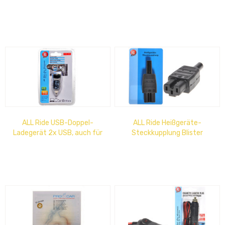
selbstklebend, 12/24 Volt -
max. 5A
ALL Ride USB-Doppel-
ALL Ride Heißgeräte-
Ladegerät 2x USB, auch für
Steckkupplung Blister
iPad, Input=12V, Output=5V,
max 2,1A