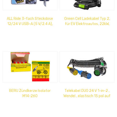
ALL Ride 3-fach Steckdose
Green Cell Ladekabel Typ 2,
12/24 V USB-A (5 V/2.4 A),
für EV Elektroautos, 22kW,
USB-C (PD 20 W)
Modell EV07, 5m Länge, 32A
BERU Zündkerze Isolator
Telekabel DUO 24 V 1-in-2 ,
M14-260
Wendel , elastisch 15 pol auf
2 x 7 pol