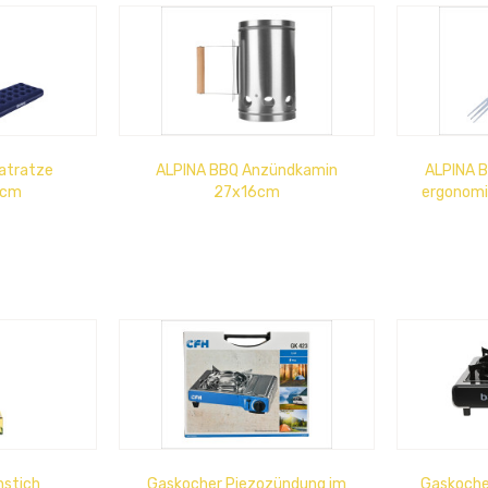
atratze
ALPINA BBQ Anzündkamin
ALPINA B
2cm
27x16cm
ergonomi
nstich
Gaskocher Piezozündung im
Gaskocher