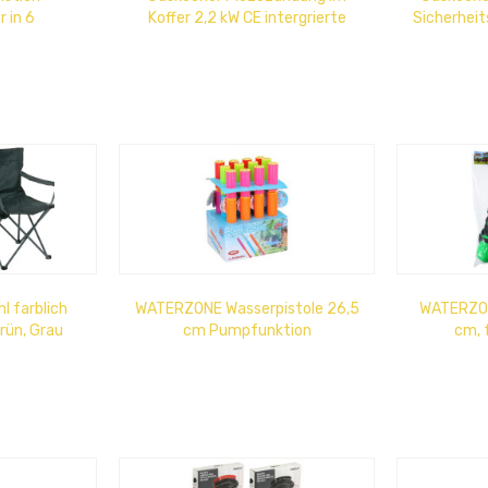
r in 6
Koffer 2,2 kW CE intergrierte
Sicherheit
arben im
Sicherheitsverriegelung
Piezo
lay
l farblich
WATERZONE Wasserpistole 26,5
WATERZON
Grün, Grau
cm Pumpfunktion
cm, f