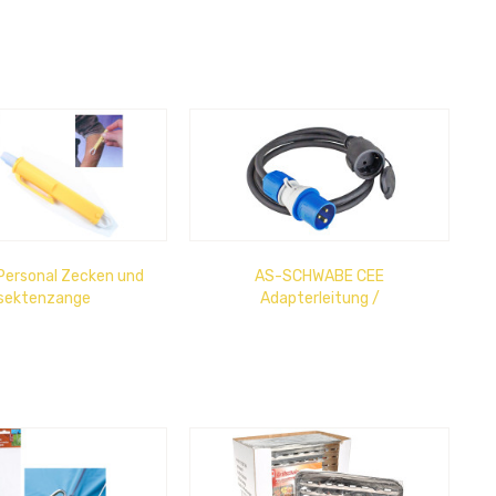
B 27 x T 21 x H 28cm
Naturholz + Wachs ökologisch,
brennstark,...
Personal Zecken und
AS-SCHWABE CEE
nsektenzange
Adapterleitung /
Schutzkontakt-Kupplung 1,5m
schwere...