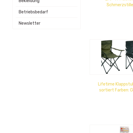
Bekleidung
Schmerzstille
verschiedenen F
Betriebsbedarf
Thekendisp
Newsletter
Lifetime Klappstuh
sortiert Farben: 