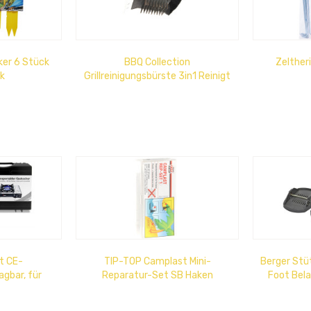
er 6 Stück
BBQ Collection
Zeltheri
ik
Grillreinigungsbürste 3in1 Reinigt
den Grill
t CE-
TIP-TOP Camplast Mini-
Berger Stü
gbar, für
Reparatur-Set SB Haken
Foot Bela
ündung im
2000
de...