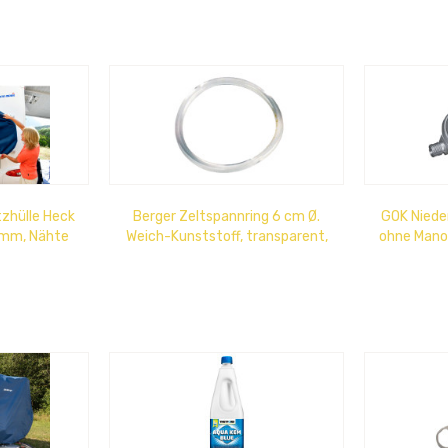
zhülle Heck
Berger Zeltspannring 6 cm Ø.
GOK Niede
 mm, Nähte
Weich-Kunststoff, transparent,
ohne Manom
 für 2...
ca. 5 mm stark. 10er Beutel