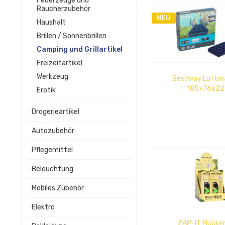
Feuerzeuge und
Raucherzubehör
NEU
Haushalt
Brillen / Sonnenbrillen
Camping und Grillartikel
Freizeitartikel
Werkzeug
Bestway Luftm
185x76x2
Erotik
Drogerieartikel
Autozubehör
Pflegemittel
Beleuchtung
Mobiles Zubehör
Elektro
ZAP-IT Mücke