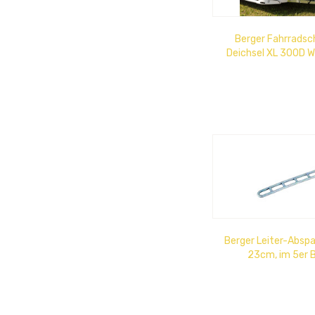
Berger Fahrradsc
Deichsel XL 300D W
3000 mm, mit versi
Berger Leiter-Abs
23cm, im 5er B
transpare