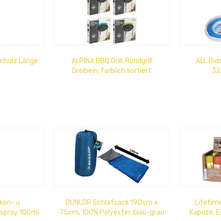
enholz Länge
ALPINA BBQ Grill, Rundgrill
ALL Ride
Dreibein, farblich sortiert
32
einstellbare Grillhöhe,...
ken- u.
DUNLOP Schlafsack 190cm x
Lifetim
spray 100ml
75cm, 100% Polyester, blau-grau
Kapuze, E