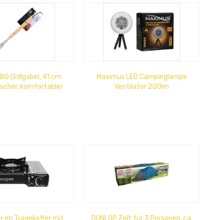
BQ Grillgabel, 41 cm
Maximus LED Campinglampe
scher, komfortabler
Ventilator 200lm
Griff
Powerbankfunkt.
 im Tragekoffer mit
DUNLOP Zelt für 3 Personen, ca.