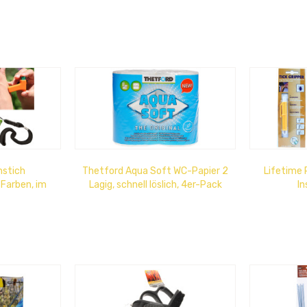
Display: 
nstich
Thetford Aqua Soft WC-Papier 2
Lifetime 
 Farben, im
Lagig, schnell löslich, 4er-Pack
I
cm x 30cm