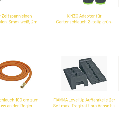
 Zeltspannleinen
KINZO Adapter für
ylen, 3mm, weiß, 2m
Gartenschlauch 2-teilig grün-
ge, im 4er Pack
grau
chlauch 100 cm zum
FIAMMA Level Up Auffahrkeile 2er
uss an den Regler
Set max. Tragkraft pro Achse bis
5t, 3 stufig, in grau