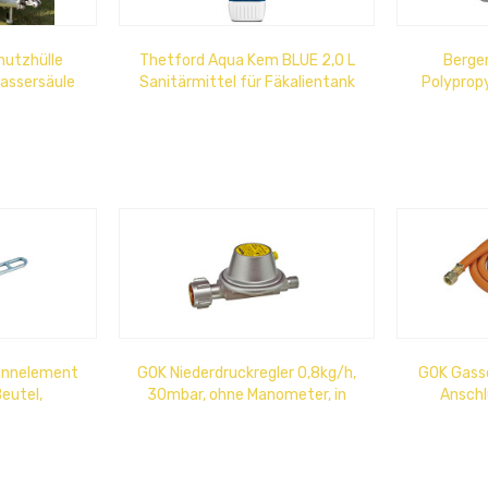
hutzhülle
Thetford Aqua Kem BLUE 2,0 L
Berger
assersäule
Sanitärmittel für Fäkalientank
Polyprop
egelten...
Län
pannelement
GOK Niederdruckregler 0,8kg/h,
GOK Gass
eutel,
30mbar, ohne Manometer, in
Anschl
nt
silber