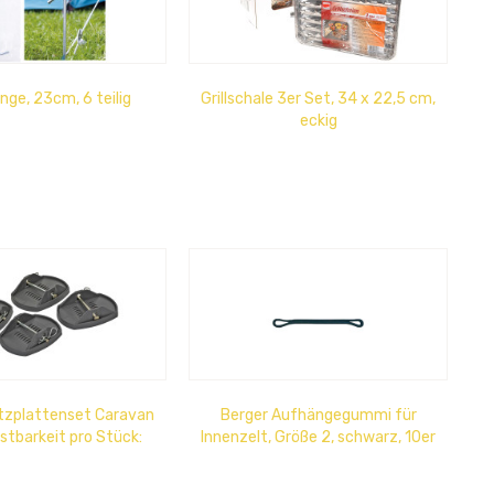
nge, 23cm, 6 teilig
Grillschale 3er Set, 34 x 22,5 cm,
eckig
tzplattenset Caravan
Berger Aufhängegummi für
stbarkeit pro Stück:
Innenzelt, Größe 2, schwarz, 10er
 kg, im 4er Set
Beutel