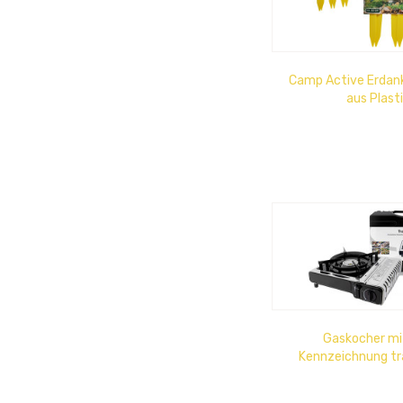
Camp Active Erdank
aus Plast
Gaskocher mi
Kennzeichnung tra
Butangas, Piezoz
Koffer, passen